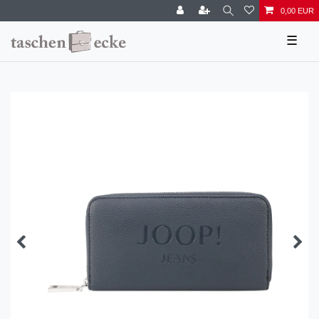
0,00 EUR
☰