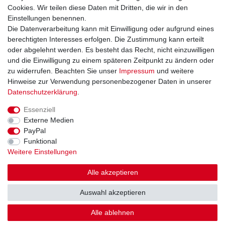
Widerrufsformular
Cookies. Wir teilen diese Daten mit Dritten, die wir in den
Datenschutzerklärung
Einstellungen benennen.
AGB
Die Datenverarbeitung kann mit Einwilligung oder aufgrund eines
Impressum
berechtigten Interesses erfolgen. Die Zustimmung kann erteilt
oder abgelehnt werden. Es besteht das Recht, nicht einzuwilligen
und die Einwilligung zu einem späteren Zeitpunkt zu ändern oder
Kontakt
Vertrag widerrufen
zu widerrufen. Beachten Sie unser
Impressum
und weitere
Hinweise zur Verwendung personenbezogener Daten in unserer
Zahlungsarten
Daten­schutz­erklärung
.
Paypal
Essenziell
Kreditkarte
Externe Medien
Lastschrift
PayPal
Apple Pay
Funktional
Google Pay
Weitere Einstellungen
Vorkasse
Folgen Sie uns bei
Alle akzeptieren
Facebook
Auswahl akzeptieren
Instagram
Alle ablehnen