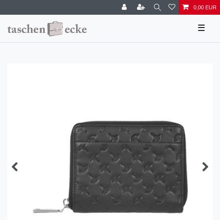
0,00 EUR
☰