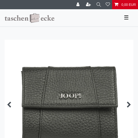
0,00 EUR
☰