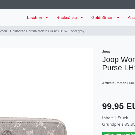
Taschen
Rucksäcke
Geldbörsen
Acc
men - Geldbörse Cortina Melete Purse LH15Z - opal gray
Joop
Joop Wom
Purse LH1
Artikelnummer
4140
99,95 
Inhalt
1
Stück
Grundpreis
99,95
sofort versandfer