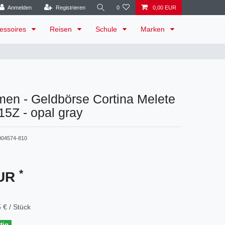
Anmelden
Registrieren
0
0,00 EUR
essoires
Reisen
Schule
Marken
en - Geldbörse Cortina Melete
5Z - opal gray
004574-810
*
EUR
 € / Stück
tig