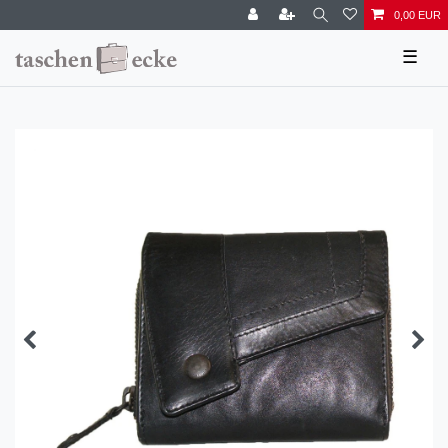
0,00 EUR
☰