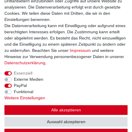
Drittanbietern einzubinden oder Zugriffe auf unsere Website zu
Widerrufsrecht
analysieren. Die Datenverarbeitung erfolgt erst durch gesetzte
Widerrufsformular
Cookies. Wir teilen diese Daten mit Dritten, die wir in den
Datenschutzerklärung
Einstellungen benennen.
AGB
Die Datenverarbeitung kann mit Einwilligung oder aufgrund eines
Impressum
berechtigten Interesses erfolgen. Die Zustimmung kann erteilt
oder abgelehnt werden. Es besteht das Recht, nicht einzuwilligen
und die Einwilligung zu einem späteren Zeitpunkt zu ändern oder
Kontakt
Vertrag widerrufen
zu widerrufen. Beachten Sie unser
Impressum
und weitere
Hinweise zur Verwendung personenbezogener Daten in unserer
Zahlungsarten
Daten­schutz­erklärung
.
Paypal
Essenziell
Kreditkarte
Externe Medien
Lastschrift
PayPal
Apple Pay
Funktional
Google Pay
Weitere Einstellungen
Vorkasse
Folgen Sie uns bei
Alle akzeptieren
Facebook
Auswahl akzeptieren
Instagram