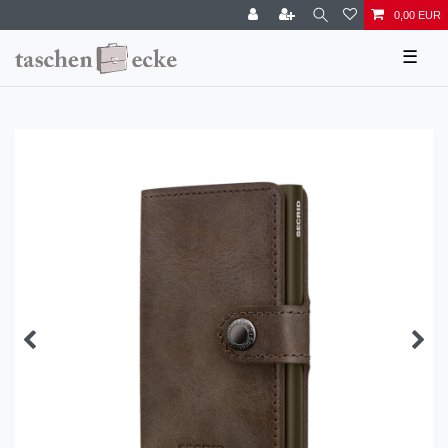
0,00 EUR
☰