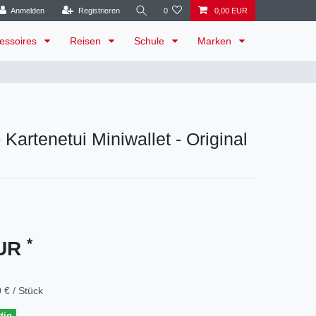
Anmelden
Registrieren
0
0,00 EUR
essoires
Reisen
Schule
Marken
Kartenetui Miniwallet - Original
*
EUR
 € / Stück
tig