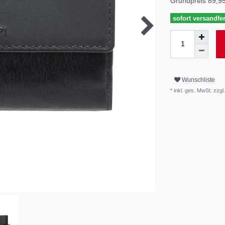
Grundpreis
89,95
sofort versandfer
Wunschliste
* inkl. ges. MwSt. zzgl.