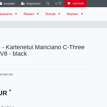
Anmelden
Registrieren
0
0,00 EUR
essoires
Reisen
Schule
Marken
 - Kartenetui Manciano C-Three
V8 - black
007980-900
*
EUR