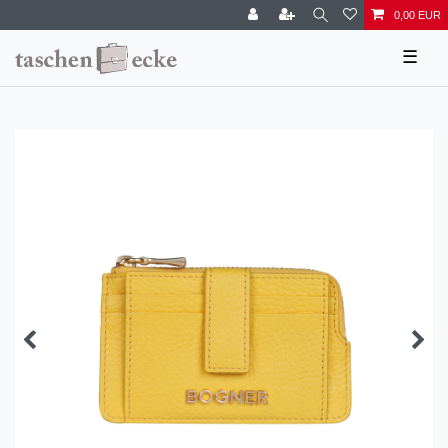
0,00 EUR
☰