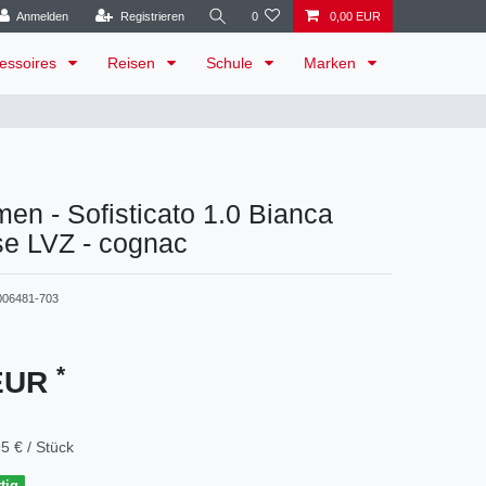
Anmelden
Registrieren
0
0,00 EUR
essoires
Reisen
Schule
Marken
n - Sofisticato 1.0 Bianca
e LVZ - cognac
006481-703
*
 EUR
5 € / Stück
tig