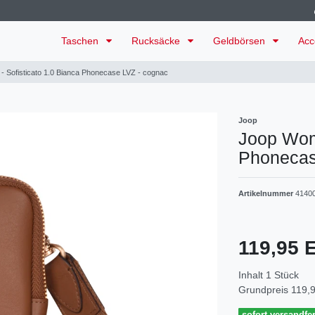
Taschen
Rucksäcke
Geldbörsen
Acc
 Sofisticato 1.0 Bianca Phonecase LVZ - cognac
Joop
Joop Wome
Phonecas
Artikelnummer
4140
119,95
Inhalt
1
Stück
Grundpreis
119,9
sofort versandfer